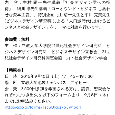
内　容：中村 陽一先生講義「社会デザイン学への招
待」、細川 淳先生講義「コーオウンド・ビジネス しあわ
せな資本主義」、特別企画北山 晴一先生と平川 克美先生
(ビジネスデザイン研究科)による「人口減時代におけるビ
ジネスと社会デザイン」をテーマに対論を行います。
参加費：無料
主　催：立教大学大学院21世紀社会デザイン研究科、ビ
ジネスデザイン研究科、ビジネスデザイン立教会、21世
紀社会デザイン研究科同窓会協　力：社会デザイン学会
【懇親会】
日　時：2016年9月10日（土）17：45～19：30
場　所：立教大学池袋キャンパス　アイビー
会　費：3,500円参加を希望される方は、講義、懇親会そ
れぞれにつき出欠を以下のフォームより、9月8日（木）
までにお申込みください。
http://goo.gl/forms/1zcSURuz75Jw15ql1