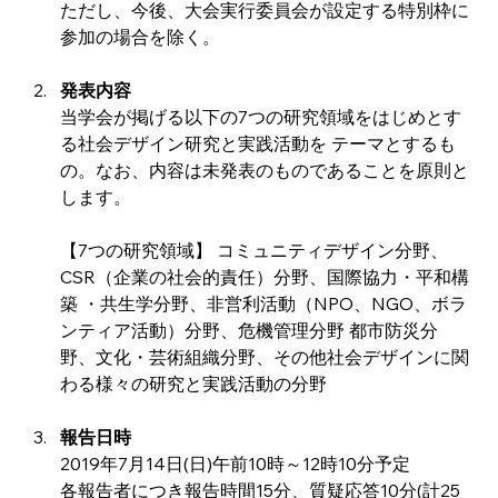
ただし、今後、大会実行委員会が設定する特別枠に
参加の場合を除く。
発表内容
当学会が掲げる以下の7つの研究領域をはじめとす
る社会デザイン研究と実践活動を テーマとするも
の。なお、内容は未発表のものであることを原則と
します。
【7つの研究領域】 コミュニティデザイン分野、
CSR（企業の社会的責任）分野、国際協力・平和構
築 ・共生学分野、非営利活動（NPO、NGO、ボラ
ンティア活動）分野、危機管理分野 都市防災分
野、文化・芸術組織分野、その他社会デザインに関
わる様々の研究と実践活動の分野
報告日時
2019年7月14日(日)午前10時～12時10分予定
各報告者につき報告時間15分、質疑応答10分(計25