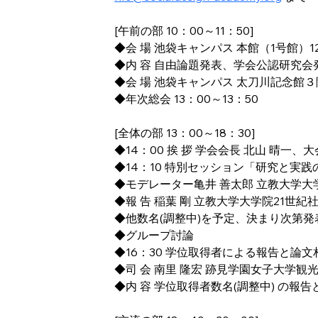
[午前の部 10：00～11：50]
◆会 場 池袋キャンパス 本館（1号館）12
◆内 容 自由論題発表、学会公認研究会発表
◆会 場 池袋キャンパス 太刀川記念館３
◆年次総会 13：00～13：50
[全体の部 13：00～18：30]
◆14：00 挨 拶 学会会長 北山 晴一、
◆14：10 特別セッション「研究と実
◆モデレーター亀井 善太郎 立教大学大
◆報 告 稲葉 剛 立教大学大学院21世
◆他数名(調整中)を予定、決まり次第発
◆グループ討論
◆16：30 学位取得者による報告と論文
◆司 会 南里 隆宏 跡見学園女子大学
◆内 容 学位取得者数名(調整中) の