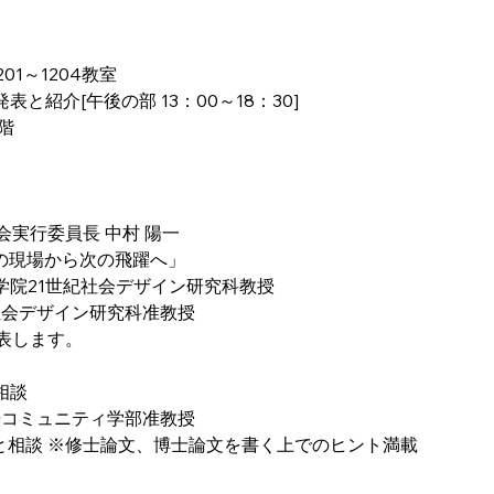
01～1204教室
と紹介[午後の部 13：00～18：30]
階
大会実行委員長 中村 陽一 
践の現場から次の飛躍へ」
学院21世紀社会デザイン研究科教授
紀社会デザイン研究科准教授
表します。
相談
観光コミュニティ学部准教授
報告と相談 ※修士論文、博士論文を書く上でのヒント満載