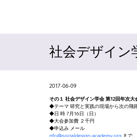
社会デザイン学
2017-06-09
その１ 社会デザイン学会 第12回年次
◆テーマ 研究と実践の現場から次の飛
◆日 時 7月16日（日）
◆大会参加費 ２千円
◆申込み メール 
nfo@socialdesign-academy.org
 まで