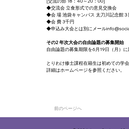
[交流の部 18：40～20：00]
◆交流会 立食形式での意見交換会
◆会 場 池袋キャンパス 太刀川記念館３
◆会 費 3千円
◆申込み大会とは別にメールinfo@socialde
その2 年次大会の自由論題の募集開始
自由論題の募集期限を6月19日（月）
とりわけ修士課程在籍生は初めての学
詳細はホームページを参照ください。
前のページへ