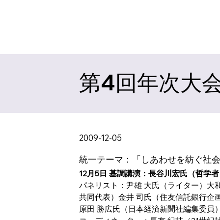
第4回年次大
2009-12-05
統一テーマ：「しあわせを紡ぐ社会
12月5日 基調講演：長谷川宏氏（哲学
パネリスト：尹雄 大氏（ライター）大
共同代表）金井 司氏（住友信託銀行企画
原田 勝広氏（日本経済新聞社編集委員